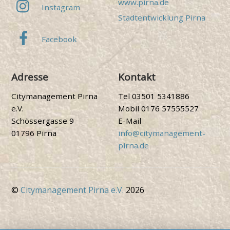
www.pirna.de
Instagram
Stadtentwicklung Pirna
Facebook
Adresse
Kontakt
Citymanagement Pirna
Tel 03501 5341886
e.V.
Mobil 0176 57555527
Schössergasse 9
E-Mail
01796 Pirna
info@citymanagement-
pirna.de
©
Citymanagement Pirna e.V.
2026